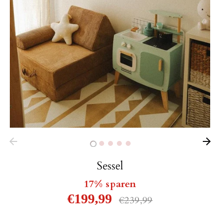
Sessel
17% sparen
Normaler
€199,99
€239,99
Preis