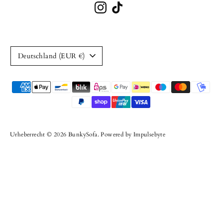
W
Deutschland (EUR €)
ä
Akzeptierte
h
Zahlungsarten
r
u
Urheberrecht © 2026
BunkySofa
.
Powered by Impulsebyte
n
g